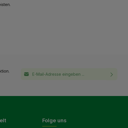
isten.
E-Mail-Adresse*
tion.
Ich habe die
Datenschutzbestimmungen
zur
This site is protected by reCAPTCHA and the Google
Privacy
Policy
and
Terms of Service
apply.
Die mit einem Stern (*) markierten Felder sind
Kenntnis genommen und die
AGB
gelesen und
Pflichtfelder.
bin mit ihnen einverstanden.
elt
Folge uns