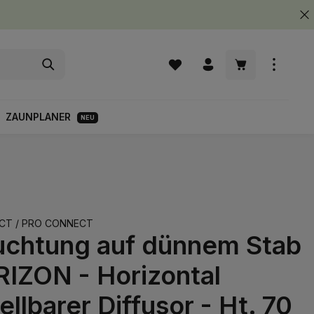
Warenkorb enth
ZAUNPLANER
NEU
CT / PRO CONNECT
uchtung auf dünnem Stab
RIZON - Horizontal
ellbarer Diffusor - Ht. 70