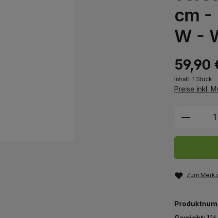
cm - 
W - 
59,90 
Inhalt:
1 Stück
Preise inkl. 
Produkt
Zum Merkze
Produktnum
Gewicht:
1.1