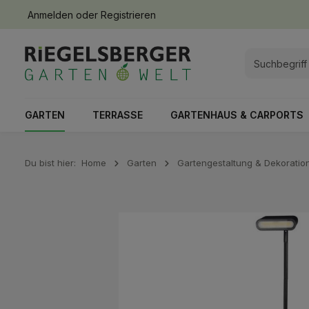
Anmelden
oder
Registrieren
springen
Zur Hauptnavigation springen
GARTEN
TERRASSE
GARTENHAUS & CARPORTS
Du bist hier:
Home
Garten
Gartengestaltung & Dekoratio
Bildergalerie überspringen