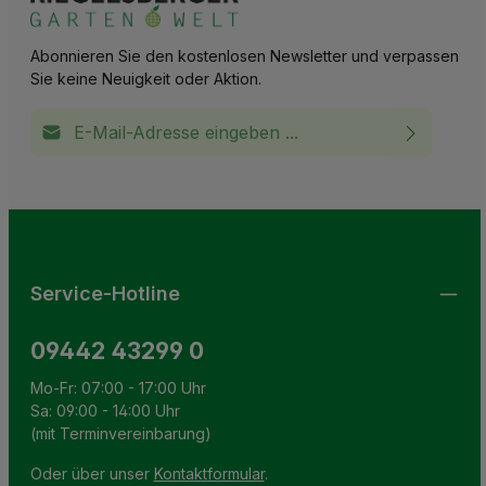
Abonnieren Sie den kostenlosen Newsletter und verpassen
Sie keine Neuigkeit oder Aktion.
E-Mail-Adresse*
Ich habe die
Datenschutzbestimmungen
zur Kenntnis
This site is protected by reCAPTCHA and the Google
Privacy Policy
and
Terms of Service
apply.
Die mit einem Stern (*) markierten Felder sind
genommen und die
AGB
gelesen und bin mit ihnen
Pflichtfelder.
einverstanden.
Service-Hotline
09442 43299 0
Mo-Fr: 07:00 - 17:00 Uhr
Sa: 09:00 - 14:00 Uhr
(mit Terminvereinbarung)
Oder über unser
Kontaktformular
.