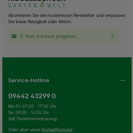
Abonnieren Sie den kostenlosen Newsletter und verpassen
Sie keine Neuigkeit oder Aktion.
E-Mail-Adresse*
Ich habe die
Datenschutzbestimmungen
zur Kenntnis
This site is protected by reCAPTCHA and the Google
Privacy Policy
and
Terms of Service
apply.
Die mit einem Stern (*) markierten Felder sind
genommen und die
AGB
gelesen und bin mit ihnen
Pflichtfelder.
einverstanden.
Service-Hotline
09442 43299 0
Mo-Fr: 07:00 - 17:00 Uhr
Sa: 09:00 - 14:00 Uhr
(mit Terminvereinbarung)
Oder über unser
Kontaktformular
.