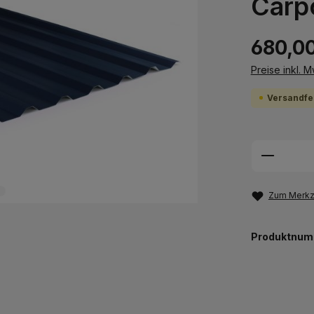
Carp
680,0
Preise inkl. 
Versandfer
Produkt
Zum Merkze
Produktnum