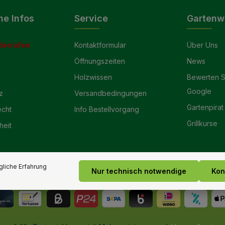
he Infos
Service
Gartenw
derrufen
Kontaktformular
Über Uns
Öffnungszeiten
News
Holzwissen
Bewerten S
Google
z
Versandbedingungen
Gartenpirat
echt
Info Bestellvorgang
Grillkurse
heit
liche Erfahrung
Nur technisch notwendige
Kon