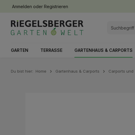
Anmelden
oder
Registrieren
springen
Zur Hauptnavigation springen
GARTEN
TERRASSE
GARTENHAUS & CARPORTS
Du bist hier:
Home
Gartenhaus & Carports
Carports und
Bildergalerie überspringen