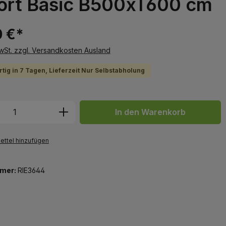
ort Basic B500xT600 cm
0 €*
MwSt. zzgl. Versandkosten Ausland
tig in 7 Tagen, Lieferzeit Nur Selbstabholung
 Anzahl: Gib den gewünschten Wert ein 
In den Warenkorb
ttel hinzufügen
mer:
RIE3644