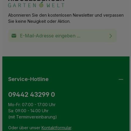
Abonnieren Sie den kostenlosen Newsletter und verpassen
Sie keine Neuigkeit oder Aktion.
E-Mail-Adresse*
Ich habe die
Datenschutzbestimmungen
zur Kenntnis
This site is protected by reCAPTCHA and the Google
Privacy Policy
and
Terms of Service
apply.
Die mit einem Stern (*) markierten Felder sind
genommen und die
AGB
gelesen und bin mit ihnen
Pflichtfelder.
einverstanden.
Service-Hotline
09442 43299 0
Mo-Fr: 07:00 - 17:00 Uhr
Sa: 09:00 - 14:00 Uhr
(mit Terminvereinbarung)
Oder über unser
Kontaktformular
.