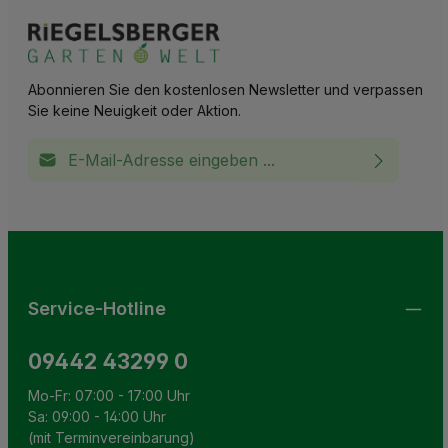
Abonnieren Sie den kostenlosen Newsletter und verpassen
Sie keine Neuigkeit oder Aktion.
E-Mail-Adresse*
Ich habe die
Datenschutzbestimmungen
zur Kenntnis
This site is protected by reCAPTCHA and the Google
Privacy Policy
and
Terms of Service
apply.
Die mit einem Stern (*) markierten Felder sind
genommen und die
AGB
gelesen und bin mit ihnen
Pflichtfelder.
einverstanden.
Service-Hotline
09442 43299 0
Mo-Fr: 07:00 - 17:00 Uhr
Sa: 09:00 - 14:00 Uhr
(mit Terminvereinbarung)