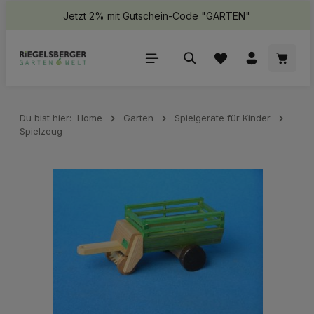
Jetzt 2% mit Gutschein-Code "GARTEN"
halt springen
Waren
Du bist hier:
Home
Garten
Spielgeräte für Kinder
Spielzeug
Bildergalerie überspringen