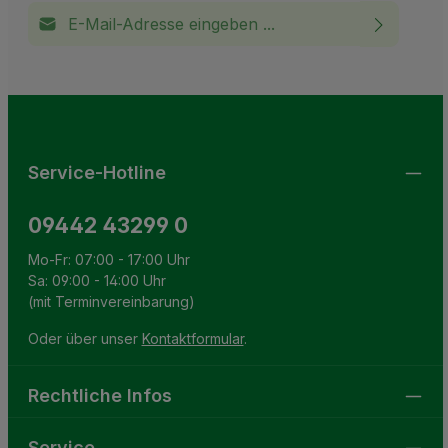
E-Mail-Adresse*
Ich habe die
Datenschutzbestimmungen
zur Kenntnis
This site is protected by reCAPTCHA and the Google
Privacy Policy
and
Terms of Service
apply.
Die mit einem Stern (*) markierten Felder sind
genommen und die
AGB
gelesen und bin mit ihnen
Pflichtfelder.
einverstanden.
Service-Hotline
09442 43299 0
Mo-Fr: 07:00 - 17:00 Uhr
Sa: 09:00 - 14:00 Uhr
(mit Terminvereinbarung)
Oder über unser
Kontaktformular
.
Rechtliche Infos
Service