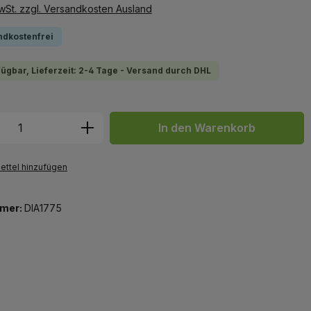
MwSt. zzgl. Versandkosten Ausland
ndkostenfrei
fügbar, Lieferzeit: 2-4 Tage - Versand durch DHL
 Anzahl: Gib den gewünschten Wert ein 
In den Warenkorb
ttel hinzufügen
mer:
DIA1775