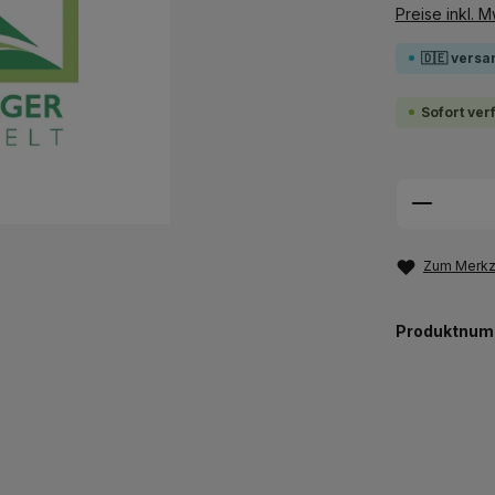
Preise inkl. 
🇩🇪 versa
Sofort ver
Produkt
Zum Merkze
Produktnum