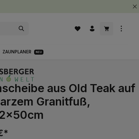
Warenkorb enth
ZAUNPLANER
NEU
scheibe aus Old Teak auf
arzem Granitfuß,
12x50cm
€*