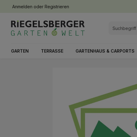
Anmelden
oder
Registrieren
springen
Zur Hauptnavigation springen
GARTEN
TERRASSE
GARTENHAUS & CARPORTS
Bildergalerie überspringen