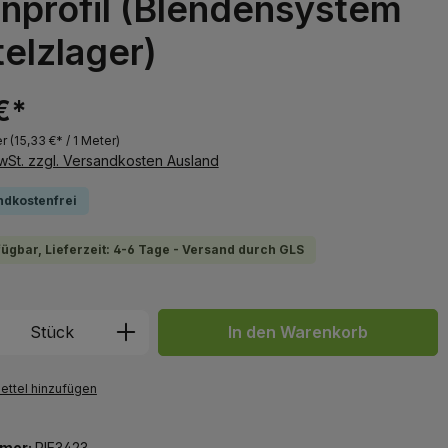
nprofil (Blendensystem
telzlager)
€*
er
(15,33 €* / 1 Meter)
MwSt. zzgl. Versandkosten Ausland
ndkostenfrei
fügbar, Lieferzeit: 4-6 Tage - Versand durch GLS
 Anzahl: Gib den gewünschten Wert ein 
Stück
In den Warenkorb
ttel hinzufügen
mer:
RIE3423