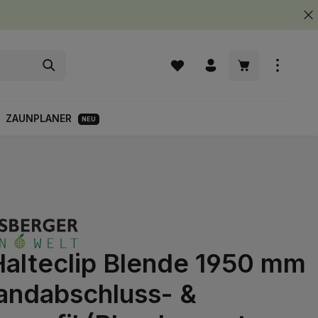
Warenkorb enth
ZAUNPLANER
NEU
Halteclip Blende 1950 mm
Randabschluss- &