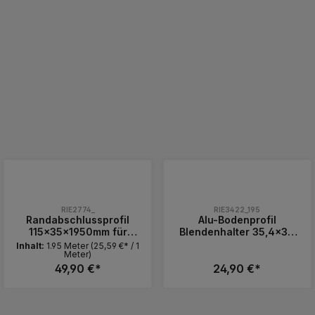
RIE2774_
RIE3422_195
Randabschlussprofil
Alu-Bodenprofil
115x35x1950mm für
Blendenhalter 35,4x30
Ecofix-Aluschienen
mm x 1950 mm
Inhalt:
1.95 Meter
(25,59 €* / 1
Meter)
Blendensystem für
49,90 €*
Plattenlager &
24,90 €*
Keramikplatten
n Wert ein oder benutze die Schaltfläc
 Gib den gewünschten Wert ein oder ben
Produkt Anzahl: Gib den gewünschte
Produkt Anzahl:
Stück