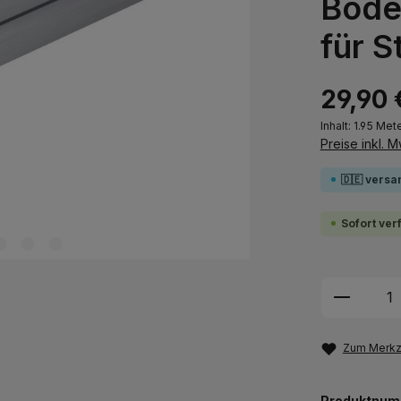
Bode
für S
29,90 
Inhalt:
1.95 Met
Preise inkl. 
🇩🇪 versa
Sofort ver
Produkt
Zum Merkze
Produktnum