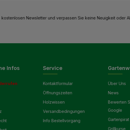
 kostenlosen Newsletter und verpassen Sie keine Neuigkeit oder Ak
he Infos
Service
Gartenw
derrufen
Kontaktformular
Über Uns
Öffnungszeiten
News
Holzwissen
Bewerten S
Google
z
Versandbedingungen
Gartenpirat
echt
Info Bestellvorgang
Grillkurse
heit