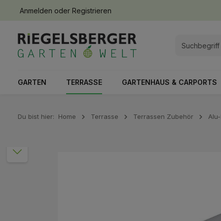
Anmelden
oder
Registrieren
springen
Zur Hauptnavigation springen
GARTEN
TERRASSE
GARTENHAUS & CARPORTS
Du bist hier:
Home
Terrasse
Terrassen Zubehör
Alu
Bildergalerie überspringen