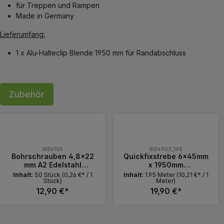
für Treppen und Rampen
Made in Germany
Lieferumfang:
1 x Alu-Halteclip Blende 1950 mm für Randabschluss
Zubehör
Produktgalerie überspringen
RIE4155
RIE4903_195
Bohrschrauben 4,8x22
Quickfixstrebe 6x45mm
mm A2 Edelstahl
x 1950mm
Linsenkopf 50er Pack
(Blendensystem für
Inhalt:
50 Stück
(0,26 €* / 1
Inhalt:
1.95 Meter
(10,21 €* / 1
Stück)
Meter)
für Balkenlager
Stelzlager)
12,90 €*
19,90 €*
Produkt Anzahl: Gib den gewünschte
Produkt Anzahl:
Pack
Stück