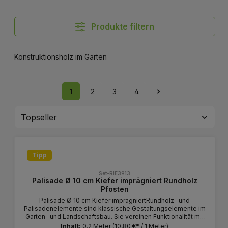
Produkte filtern
Konstruktionsholz im Garten
1
2
3
4
Tipp
Set-RIE3913
Palisade Ø 10 cm Kiefer imprägniert Rundholz
Pfosten
Palisade Ø 10 cm Kiefer imprägniertRundholz- und
Palisadenelemente sind klassische Gestaltungselemente im
Garten- und Landschaftsbau. Sie vereinen Funktionalität mit
natürlicher Optik und eignen sich für vielfältige
Inhalt:
0.2 Meter
(10,80 €* / 1 Meter)