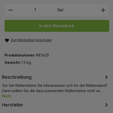
Produkt Anzahl: Gib den gewünschten We
Set
In den Warenkorb
Zum Merkzettel hinzufügen
Produktnummer:
RIE1420
Gewicht:
1.5 kg
Beschreibung
5er Set Klettersteine Sie interessieren sich für die Kletterwand?
Dann sollten Sie die dazu passenden Klettersteine nicht ve…
Mehr
Hersteller