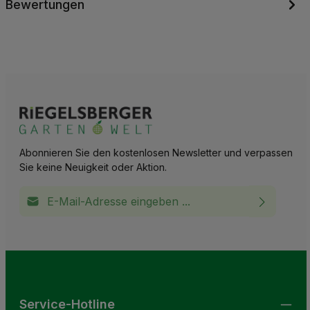
Bewertungen
Abonnieren Sie den kostenlosen Newsletter und verpassen
Sie keine Neuigkeit oder Aktion.
E-Mail-Adresse*
Ich habe die
Datenschutzbestimmungen
zur Kenntnis
This site is protected by reCAPTCHA and the Google
Privacy Policy
and
Terms of Service
apply.
Die mit einem Stern (*) markierten Felder sind
genommen und die
AGB
gelesen und bin mit ihnen
Pflichtfelder.
einverstanden.
Service-Hotline