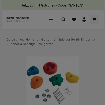
Jetzt 2% mit Gutschein-Code "GARTEN"
halt springen
Waren
Du bist hier:
Home
Garten
Spielgeräte für Kinder
Zubehör & sonstige Spielgeräte
Bildergalerie überspringen