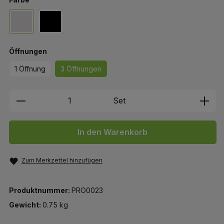
gebürstetes Aluminium
schwarzes Aluminium
auswählen
Öffnungen
1 Öffnung
3 Öffnungen
Produkt Anzahl: Gib den gewünschten We
Set
In den Warenkorb
Zum Merkzettel hinzufügen
Produktnummer:
PRO0023
Gewicht:
0.75 kg