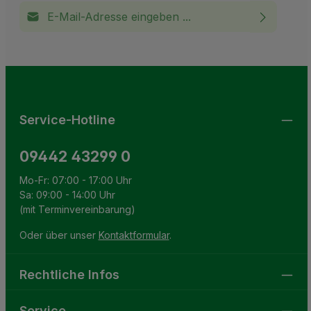
E-Mail-Adresse*
Ich habe die
Datenschutzbestimmungen
zur Kenntnis
This site is protected by reCAPTCHA and the Google
Privacy Policy
and
Terms of Service
apply.
Die mit einem Stern (*) markierten Felder sind
genommen und die
AGB
gelesen und bin mit ihnen
Pflichtfelder.
einverstanden.
Service-Hotline
09442 43299 0
Mo-Fr: 07:00 - 17:00 Uhr
Sa: 09:00 - 14:00 Uhr
(mit Terminvereinbarung)
Oder über unser
Kontaktformular
.
Rechtliche Infos
Service