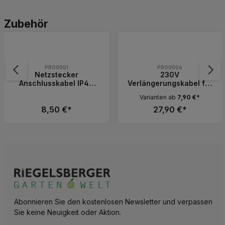
Produktgalerie überspringen
Zubehör
PRO0001
PRO0006
Netzstecker
230V
Anschlusskabel IP44
Verlängerungskabel für
Startadapter für
die Außenbeleuchtung
Varianten ab
7,90 €*
Steckdose 230V
PRO CONNECT
8,50 €*
27,90 €*
Abonnieren Sie den kostenlosen Newsletter und verpassen
Sie keine Neuigkeit oder Aktion.