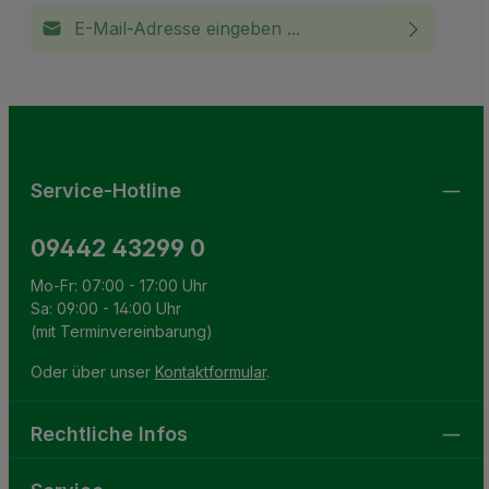
E-Mail-Adresse*
Ich habe die
Datenschutzbestimmungen
zur Kenntnis
This site is protected by reCAPTCHA and the Google
Privacy Policy
and
Terms of Service
apply.
Die mit einem Stern (*) markierten Felder sind
genommen und die
AGB
gelesen und bin mit ihnen
Pflichtfelder.
einverstanden.
Service-Hotline
09442 43299 0
Mo-Fr: 07:00 - 17:00 Uhr
Sa: 09:00 - 14:00 Uhr
(mit Terminvereinbarung)
Oder über unser
Kontaktformular
.
Rechtliche Infos