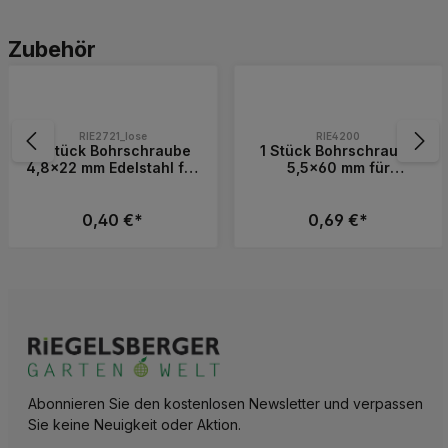
Produktgalerie überspringen
Zubehör
RIE2721_lose
RIE4200
1 Stück Bohrschraube
1 Stück Bohrschraube
4,8x22 mm Edelstahl für
5,5x60 mm für
Balkenlager & ALU-
Construct Verbinder 90
Zubehör
°
0,40 €*
0,69 €*
 die Schaltflächen, um die Anzahl zu erh
Wert ein oder benutze die Schaltflächen, 
Gib den gewünschten Wert ein oder benutz
Produkt Anzahl: Gib den gewünschten 
Produkt Anzahl: 
Abonnieren Sie den kostenlosen Newsletter und verpassen
Sie keine Neuigkeit oder Aktion.