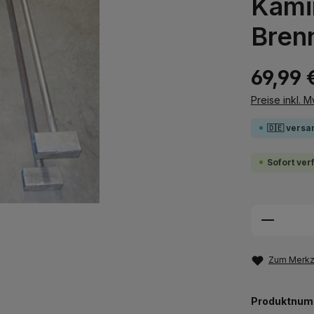
Kami
Bren
69,99 
Preise inkl. 
🇩🇪 versa
Sofort ver
Produkt
Zum Merkze
Produktnum