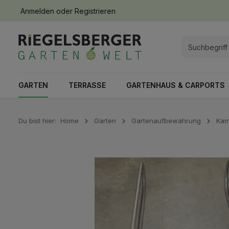
Anmelden
oder
Registrieren
springen
Zur Hauptnavigation springen
GARTEN
TERRASSE
GARTENHAUS & CARPORTS
Du bist hier:
Home
Garten
Gartenaufbewahrung
Kam
Bildergalerie überspringen