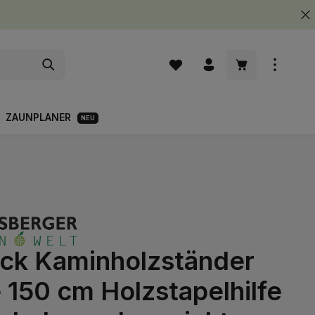
Warenkorb enth
ZAUNPLANER
NEU
ück Kaminholzständer
 150 cm Holzstapelhilfe