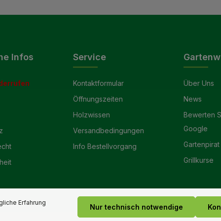
he Infos
Service
Gartenw
derrufen
Kontaktformular
Über Uns
Öffnungszeiten
News
Holzwissen
Bewerten S
Google
z
Versandbedingungen
Gartenpirat
echt
Info Bestellvorgang
Grillkurse
heit
liche Erfahrung
Nur technisch notwendige
Kon