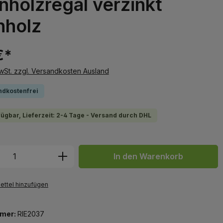
nholzregal verzinkt
nholz
€*
MwSt. zzgl. Versandkosten Ausland
ndkostenfrei
fügbar, Lieferzeit: 2-4 Tage - Versand durch DHL
 Anzahl: Gib den gewünschten Wert ein 
In den Warenkorb
ttel hinzufügen
mer:
RIE2037